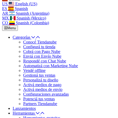
US
English (US)
ES
Spanish
AR
Spanish (Argentina)
MX
Spanish (Mexico)
CO
Spanish (Colombia)
Menu
Categorías
Conocé Tiendanube
Configurá tu tienda
Cobrá con Pago Nube
Enviá con Envío Nube
Respondé con Chat Nube
Automatizá con Marketing Nube
Vendé offline
Gestioná tus ventas
Personalizá tu diseño
Activá medios de pago
Activá medios de envío
Configuraciones avanzadas
Potenciá tus ventas
Partners Tiendanube
Lanzamientos
Herramientas
Herramientas gratuitas