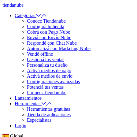
tiendanube
Categorías
Conocé Tiendanube
Configurá tu tienda
Cobrá con Pago Nube
Enviá con Envío Nube
Respondé con Chat Nube
Automatizá con Marketing Nube
Vendé offline
Gestioná tus ventas
Personalizá tu diseño
Activá medios de pago
Activá medios de envío
Configuraciones avanzadas
Potenciá tus ventas
Partners Tiendanube
Lanzamientos
Herramientas
Herramientas gratuitas
Tienda de aplicaciones
Especialistas
Login
Global