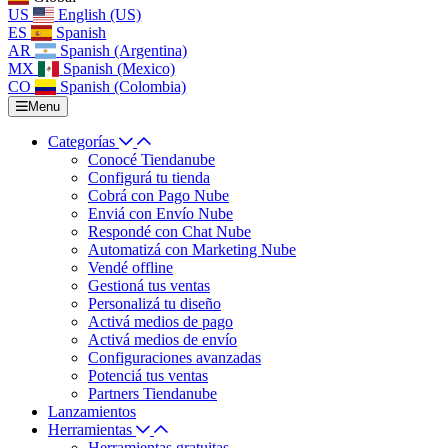
US
English (US)
ES
Spanish
AR
Spanish (Argentina)
MX
Spanish (Mexico)
CO
Spanish (Colombia)
Menu
Categorías
Conocé Tiendanube
Configurá tu tienda
Cobrá con Pago Nube
Enviá con Envío Nube
Respondé con Chat Nube
Automatizá con Marketing Nube
Vendé offline
Gestioná tus ventas
Personalizá tu diseño
Activá medios de pago
Activá medios de envío
Configuraciones avanzadas
Potenciá tus ventas
Partners Tiendanube
Lanzamientos
Herramientas
Herramientas gratuitas