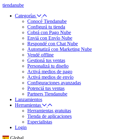
tiendanube
Categorías
Conocé Tiendanube
Configurá tu tienda
Cobrá con Pago Nube
Enviá con Envío Nube
Respondé con Chat Nube
Automatizá con Marketing Nube
Vendé offline
Gestioná tus ventas
Personalizá tu diseño
Activá medios de pago
Activá medios de envío
Configuraciones avanzadas
Potenciá tus ventas
Partners Tiendanube
Lanzamientos
Herramientas
Herramientas gratuitas
Tienda de aplicaciones
Especialistas
Login
Global