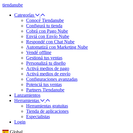
tiendanube
Categorías
Conocé Tiendanube
Configurá tu tienda
Cobrá con Pago Nube
Enviá con Envío Nube
Respondé con Chat Nube
Automatizá con Marketing Nube
Vendé offline
Gestioná tus ventas
Personalizá tu diseño
Activá medios de pago
Activá medios de envío
Configuraciones avanzadas
Potenciá tus ventas
Partners Tiendanube
Lanzamientos
Herramientas
Herramientas gratuitas
Tienda de aplicaciones
Especialistas
Login
Global