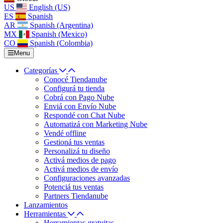
US
English (US)
ES
Spanish
AR
Spanish (Argentina)
MX
Spanish (Mexico)
CO
Spanish (Colombia)
Menu
Categorías
Conocé Tiendanube
Configurá tu tienda
Cobrá con Pago Nube
Enviá con Envío Nube
Respondé con Chat Nube
Automatizá con Marketing Nube
Vendé offline
Gestioná tus ventas
Personalizá tu diseño
Activá medios de pago
Activá medios de envío
Configuraciones avanzadas
Potenciá tus ventas
Partners Tiendanube
Lanzamientos
Herramientas
Herramientas gratuitas