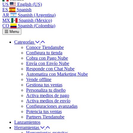
US
English (US)
ES
Spanish
AR
Spanish (Argentina)
MX
Spanish (Mexico)
CO
Spanish (Colombia)
Menu
Categorías
Conoce Tiendanube
Configura tu tienda
Cobra con Pago Nube
Envía con Envío Nube
Responde con Chat Nube
Automatiza con Marketing Nube
Vende offline
Gestiona tus ventas
Personaliza tu diseño
Activa medios de pago
Activa medios de envío
Configuraciones avanzadas
Potencia tus ventas
Partners Tiendanube
Lanzamientos
Herramientas
Herramientas gratuitas