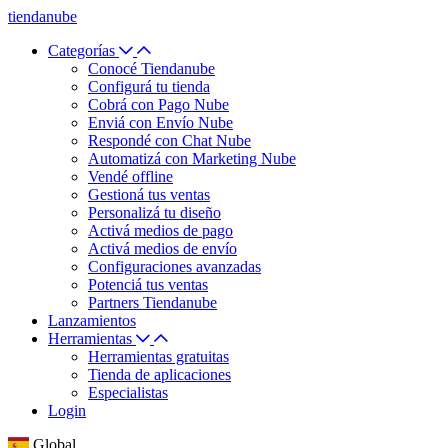
tiendanube
Categorías
Conocé Tiendanube
Configurá tu tienda
Cobrá con Pago Nube
Enviá con Envío Nube
Respondé con Chat Nube
Automatizá con Marketing Nube
Vendé offline
Gestioná tus ventas
Personalizá tu diseño
Activá medios de pago
Activá medios de envío
Configuraciones avanzadas
Potenciá tus ventas
Partners Tiendanube
Lanzamientos
Herramientas
Herramientas gratuitas
Tienda de aplicaciones
Especialistas
Login
Global