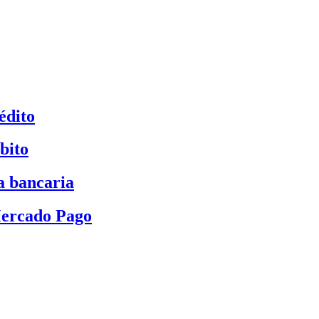
édito
bito
a bancaria
Mercado Pago