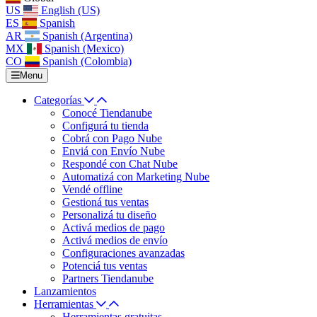
US
English (US)
ES
Spanish
AR
Spanish (Argentina)
MX
Spanish (Mexico)
CO
Spanish (Colombia)
Menu
Categorías
Conocé Tiendanube
Configurá tu tienda
Cobrá con Pago Nube
Enviá con Envío Nube
Respondé con Chat Nube
Automatizá con Marketing Nube
Vendé offline
Gestioná tus ventas
Personalizá tu diseño
Activá medios de pago
Activá medios de envío
Configuraciones avanzadas
Potenciá tus ventas
Partners Tiendanube
Lanzamientos
Herramientas
Herramientas gratuitas