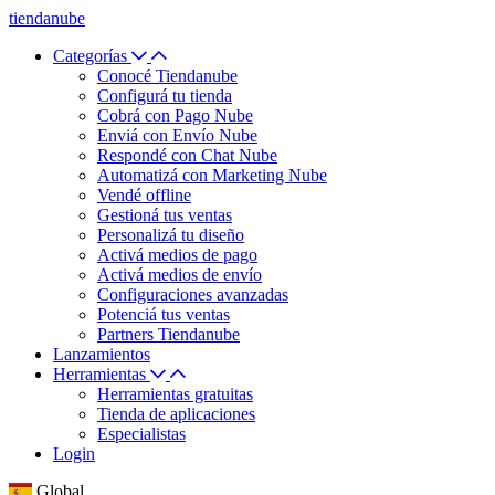
tiendanube
Categorías
Conocé Tiendanube
Configurá tu tienda
Cobrá con Pago Nube
Enviá con Envío Nube
Respondé con Chat Nube
Automatizá con Marketing Nube
Vendé offline
Gestioná tus ventas
Personalizá tu diseño
Activá medios de pago
Activá medios de envío
Configuraciones avanzadas
Potenciá tus ventas
Partners Tiendanube
Lanzamientos
Herramientas
Herramientas gratuitas
Tienda de aplicaciones
Especialistas
Login
Global