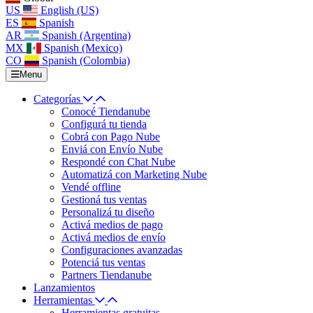
US
English (US)
ES
Spanish
AR
Spanish (Argentina)
MX
Spanish (Mexico)
CO
Spanish (Colombia)
Menu
Categorías
Conocé Tiendanube
Configurá tu tienda
Cobrá con Pago Nube
Enviá con Envío Nube
Respondé con Chat Nube
Automatizá con Marketing Nube
Vendé offline
Gestioná tus ventas
Personalizá tu diseño
Activá medios de pago
Activá medios de envío
Configuraciones avanzadas
Potenciá tus ventas
Partners Tiendanube
Lanzamientos
Herramientas
Herramientas gratuitas