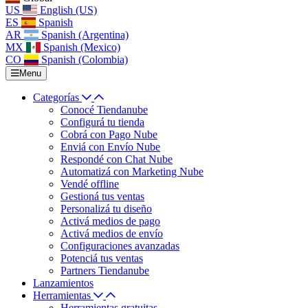
US
English (US)
ES
Spanish
AR
Spanish (Argentina)
MX
Spanish (Mexico)
CO
Spanish (Colombia)
Menu
Categorías
Conocé Tiendanube
Configurá tu tienda
Cobrá con Pago Nube
Enviá con Envío Nube
Respondé con Chat Nube
Automatizá con Marketing Nube
Vendé offline
Gestioná tus ventas
Personalizá tu diseño
Activá medios de pago
Activá medios de envío
Configuraciones avanzadas
Potenciá tus ventas
Partners Tiendanube
Lanzamientos
Herramientas
Herramientas gratuitas