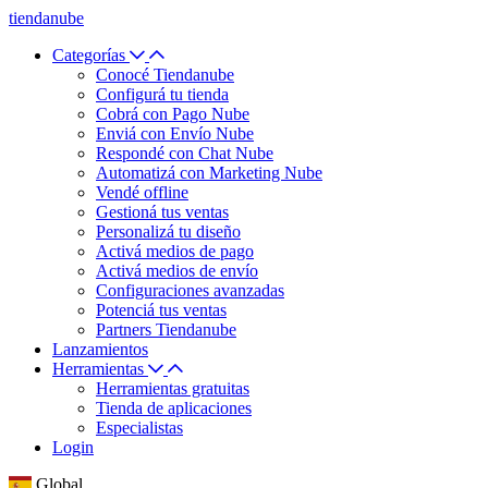
tiendanube
Categorías
Conocé Tiendanube
Configurá tu tienda
Cobrá con Pago Nube
Enviá con Envío Nube
Respondé con Chat Nube
Automatizá con Marketing Nube
Vendé offline
Gestioná tus ventas
Personalizá tu diseño
Activá medios de pago
Activá medios de envío
Configuraciones avanzadas
Potenciá tus ventas
Partners Tiendanube
Lanzamientos
Herramientas
Herramientas gratuitas
Tienda de aplicaciones
Especialistas
Login
Global