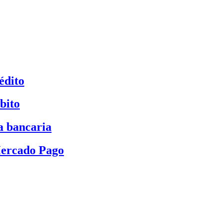
édito
bito
a bancaria
Mercado Pago