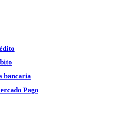
édito
bito
a bancaria
Mercado Pago