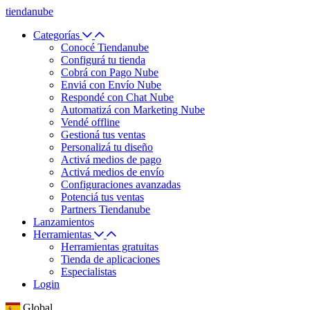
tiendanube
Categorías
Conocé Tiendanube
Configurá tu tienda
Cobrá con Pago Nube
Enviá con Envío Nube
Respondé con Chat Nube
Automatizá con Marketing Nube
Vendé offline
Gestioná tus ventas
Personalizá tu diseño
Activá medios de pago
Activá medios de envío
Configuraciones avanzadas
Potenciá tus ventas
Partners Tiendanube
Lanzamientos
Herramientas
Herramientas gratuitas
Tienda de aplicaciones
Especialistas
Login
Global