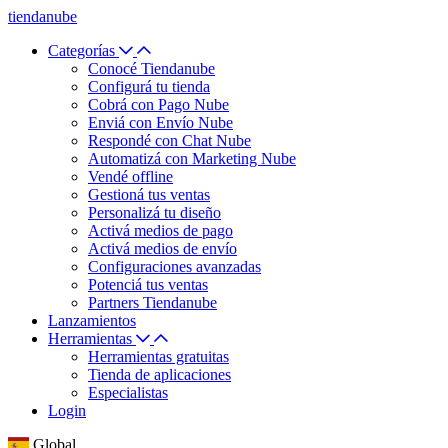
tiendanube
Categorías
Conocé Tiendanube
Configurá tu tienda
Cobrá con Pago Nube
Enviá con Envío Nube
Respondé con Chat Nube
Automatizá con Marketing Nube
Vendé offline
Gestioná tus ventas
Personalizá tu diseño
Activá medios de pago
Activá medios de envío
Configuraciones avanzadas
Potenciá tus ventas
Partners Tiendanube
Lanzamientos
Herramientas
Herramientas gratuitas
Tienda de aplicaciones
Especialistas
Login
Global