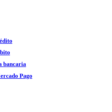
édito
bito
a bancaria
Mercado Pago