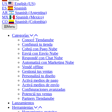
US
English (US)
ES
Spanish
AR
Spanish (Argentina)
MX
Spanish (Mexico)
CO
Spanish (Colombia)
Menu
Categorías
Conocé Tiendanube
Configurá tu tienda
Cobrá con Pago Nube
Enviá con Envío Nube
Respondé con Chat Nube
Automatizá con Marketing Nube
Vendé offline
Gestioná tus ventas
Personalizá tu diseño
Activá medios de pago
Activá medios de envío
Configuraciones avanzadas
Potenciá tus ventas
Partners Tiendanube
Lanzamientos
Herramientas
Herramientas gratuitas