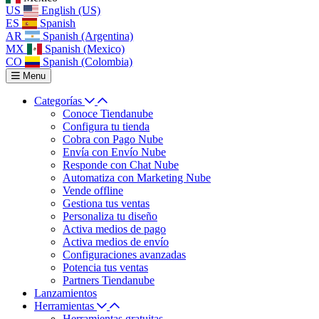
US
English (US)
ES
Spanish
AR
Spanish (Argentina)
MX
Spanish (Mexico)
CO
Spanish (Colombia)
Menu
Categorías
Conoce Tiendanube
Configura tu tienda
Cobra con Pago Nube
Envía con Envío Nube
Responde con Chat Nube
Automatiza con Marketing Nube
Vende offline
Gestiona tus ventas
Personaliza tu diseño
Activa medios de pago
Activa medios de envío
Configuraciones avanzadas
Potencia tus ventas
Partners Tiendanube
Lanzamientos
Herramientas
Herramientas gratuitas