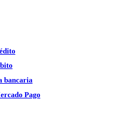
édito
bito
a bancaria
Mercado Pago