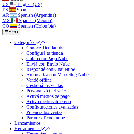
US
English (US)
ES
Spanish
AR
Spanish (Argentina)
MX
Spanish (Mexico)
CO
Spanish (Colombia)
Menu
Categorías
Conocé Tiendanube
Configurá tu tienda
Cobrá con Pago Nube
Enviá con Envío Nube
Respondé con Chat Nube
Automatizá con Marketing Nube
Vendé offline
Gestioná tus ventas
Personalizá tu diseño
Activá medios de pago
Activá medios de envío
Configuraciones avanzadas
Potenciá tus ventas
Partners Tiendanube
Lanzamientos
Herramientas
Herramientas gratuitas