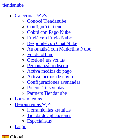
tiendanube
Categorías
Conocé Tiendanube
Configurá tu tienda
Cobrá con Pago Nube
Enviá con Envío Nube
Respondé con Chat Nube
Automatizá con Marketing Nube
Vendé offline
Gestioná tus ventas
Personalizá tu diseño
Activá medios de pago
Activá medios de envío
Configuraciones avanzadas
Potenciá tus ventas
Partners Tiendanube
Lanzamientos
Herramientas
Herramientas gratuitas
Tienda de aplicaciones
Especialistas
Login
Global