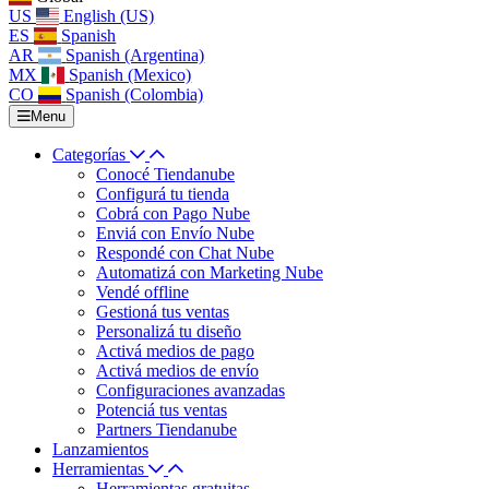
US
English (US)
ES
Spanish
AR
Spanish (Argentina)
MX
Spanish (Mexico)
CO
Spanish (Colombia)
Menu
Categorías
Conocé Tiendanube
Configurá tu tienda
Cobrá con Pago Nube
Enviá con Envío Nube
Respondé con Chat Nube
Automatizá con Marketing Nube
Vendé offline
Gestioná tus ventas
Personalizá tu diseño
Activá medios de pago
Activá medios de envío
Configuraciones avanzadas
Potenciá tus ventas
Partners Tiendanube
Lanzamientos
Herramientas
Herramientas gratuitas