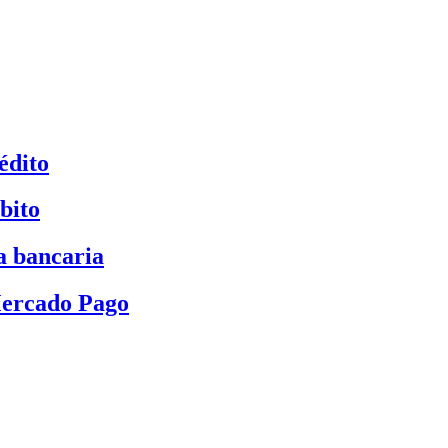
édito
bito
a bancaria
Mercado Pago