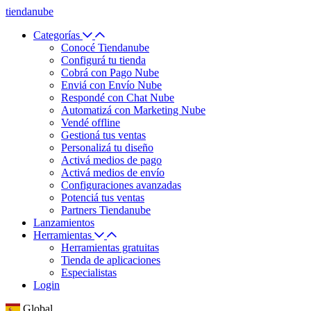
tiendanube
Categorías
Conocé Tiendanube
Configurá tu tienda
Cobrá con Pago Nube
Enviá con Envío Nube
Respondé con Chat Nube
Automatizá con Marketing Nube
Vendé offline
Gestioná tus ventas
Personalizá tu diseño
Activá medios de pago
Activá medios de envío
Configuraciones avanzadas
Potenciá tus ventas
Partners Tiendanube
Lanzamientos
Herramientas
Herramientas gratuitas
Tienda de aplicaciones
Especialistas
Login
Global