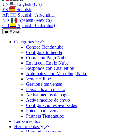
US
English (US)
ES
Spanish
AR
Spanish (Argentina)
MX
Spanish (Mexico)
CO
Spanish (Colombia)
Menu
Categorías
Conoce Tiendanube
Configura tu tienda
Cobra con Pago Nube
Envía con Envío Nube
Responde con Chat Nube
Automatiza con Marketing Nube
Vende offline
Gestiona tus ventas
Personaliza tu diseño
Activa medios de pago
Activa medios de envío
Configuraciones avanzadas
Potencia tus ventas
Partners Tiendanube
Lanzamientos
Herramientas
Herramientas gratuitas