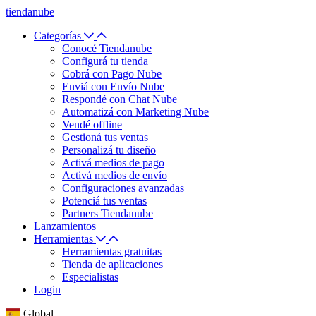
tiendanube
Categorías
Conocé Tiendanube
Configurá tu tienda
Cobrá con Pago Nube
Enviá con Envío Nube
Respondé con Chat Nube
Automatizá con Marketing Nube
Vendé offline
Gestioná tus ventas
Personalizá tu diseño
Activá medios de pago
Activá medios de envío
Configuraciones avanzadas
Potenciá tus ventas
Partners Tiendanube
Lanzamientos
Herramientas
Herramientas gratuitas
Tienda de aplicaciones
Especialistas
Login
Global