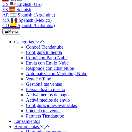
US
English (US)
ES
Spanish
AR
Spanish (Argentina)
MX
Spanish (Mexico)
CO
Spanish (Colombia)
Menu
Categorías
Conocé Tiendanube
Configurá tu tienda
Cobrá con Pago Nube
Enviá con Envío Nube
Respondé con Chat Nube
Automatizá con Marketing Nube
Vendé offline
Gestioná tus ventas
Personalizá tu diseño
Activá medios de pago
Activá medios de envío
Configuraciones avanzadas
Potenciá tus ventas
Partners Tiendanube
Lanzamientos
Herramientas
Herramientas gratuitas