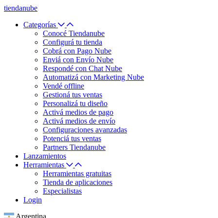
tiendanube
Categorías
Conocé Tiendanube
Configurá tu tienda
Cobrá con Pago Nube
Enviá con Envío Nube
Respondé con Chat Nube
Automatizá con Marketing Nube
Vendé offline
Gestioná tus ventas
Personalizá tu diseño
Activá medios de pago
Activá medios de envío
Configuraciones avanzadas
Potenciá tus ventas
Partners Tiendanube
Lanzamientos
Herramientas
Herramientas gratuitas
Tienda de aplicaciones
Especialistas
Login
Argentina