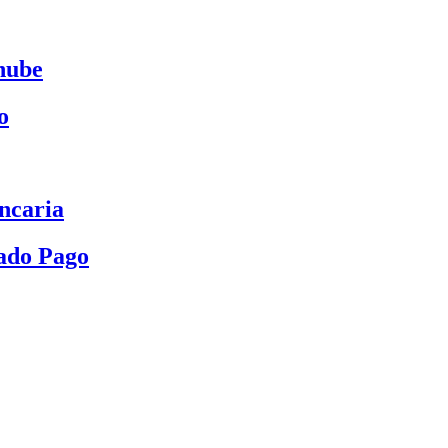
nube
o
ncaria
ado Pago