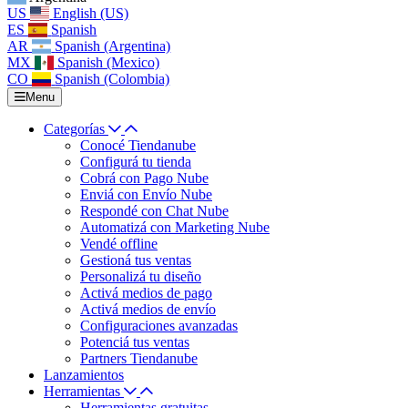
US
English (US)
ES
Spanish
AR
Spanish (Argentina)
MX
Spanish (Mexico)
CO
Spanish (Colombia)
Menu
Categorías
Conocé Tiendanube
Configurá tu tienda
Cobrá con Pago Nube
Enviá con Envío Nube
Respondé con Chat Nube
Automatizá con Marketing Nube
Vendé offline
Gestioná tus ventas
Personalizá tu diseño
Activá medios de pago
Activá medios de envío
Configuraciones avanzadas
Potenciá tus ventas
Partners Tiendanube
Lanzamientos
Herramientas
Herramientas gratuitas