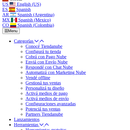
US
English (US)
ES
Spanish
AR
Spanish (Argentina)
MX
Spanish (Mexico)
CO
Spanish (Colombia)
Menu
Categorías
Conocé Tiendanube
Configurá tu tienda
Cobrá con Pago Nube
Enviá con Envío Nube
Respondé con Chat Nube
Automatizá con Marketing Nube
Vendé offline
Gestioná tus ventas
Personalizá tu diseño
Activá medios de pago
Activá medios de envío
Configuraciones avanzadas
Potenciá tus ventas
Partners Tiendanube
Lanzamientos
Herramientas
Herramientas gratuitas