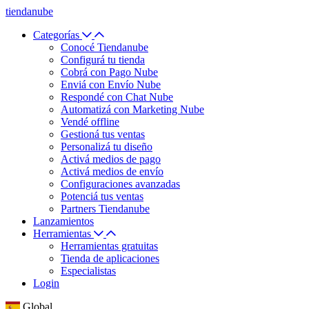
tiendanube
Categorías
Conocé Tiendanube
Configurá tu tienda
Cobrá con Pago Nube
Enviá con Envío Nube
Respondé con Chat Nube
Automatizá con Marketing Nube
Vendé offline
Gestioná tus ventas
Personalizá tu diseño
Activá medios de pago
Activá medios de envío
Configuraciones avanzadas
Potenciá tus ventas
Partners Tiendanube
Lanzamientos
Herramientas
Herramientas gratuitas
Tienda de aplicaciones
Especialistas
Login
Global