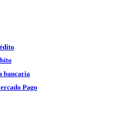
édito
bito
a bancaria
Mercado Pago