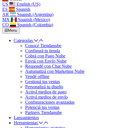
US
English (US)
ES
Spanish
AR
Spanish (Argentina)
MX
Spanish (Mexico)
CO
Spanish (Colombia)
Menu
Categorías
Conocé Tiendanube
Configurá tu tienda
Cobrá con Pago Nube
Enviá con Envío Nube
Respondé con Chat Nube
Automatizá con Marketing Nube
Vendé offline
Gestioná tus ventas
Personalizá tu diseño
Activá medios de pago
Activá medios de envío
Configuraciones avanzadas
Potenciá tus ventas
Partners Tiendanube
Lanzamientos
Herramientas
Herramientas gratuitas