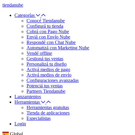
tiendanube
Categorías
Conocé Tiendanube
Configurá tu tienda
Cobrá con Pago Nube
Enviá con Envío Nube
Respondé con Chat Nube
Automatizá con Marketing Nube
Vendé offline
Gestioná tus ventas
Personalizá tu diseño
Activá medios de pago
Activá medios de envío
Configuraciones avanzadas
Potenciá tus ventas
Partners Tiendanube
Lanzamientos
Herramientas
Herramientas gratuitas
Tienda de aplicaciones
Especialistas
Login
Global