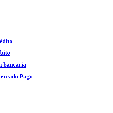
édito
bito
a bancaria
Mercado Pago