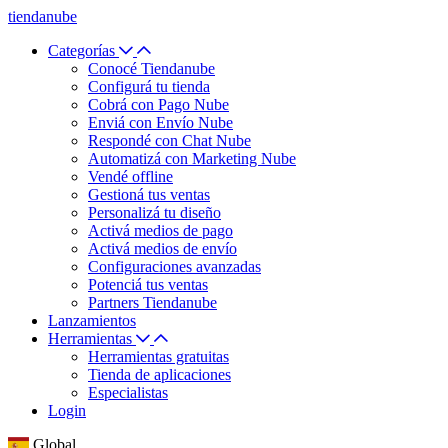
tiendanube
Categorías
Conocé Tiendanube
Configurá tu tienda
Cobrá con Pago Nube
Enviá con Envío Nube
Respondé con Chat Nube
Automatizá con Marketing Nube
Vendé offline
Gestioná tus ventas
Personalizá tu diseño
Activá medios de pago
Activá medios de envío
Configuraciones avanzadas
Potenciá tus ventas
Partners Tiendanube
Lanzamientos
Herramientas
Herramientas gratuitas
Tienda de aplicaciones
Especialistas
Login
Global