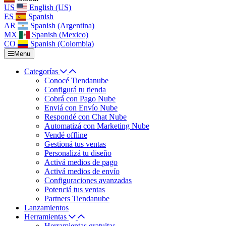
US
English (US)
ES
Spanish
AR
Spanish (Argentina)
MX
Spanish (Mexico)
CO
Spanish (Colombia)
Menu
Categorías
Conocé Tiendanube
Configurá tu tienda
Cobrá con Pago Nube
Enviá con Envío Nube
Respondé con Chat Nube
Automatizá con Marketing Nube
Vendé offline
Gestioná tus ventas
Personalizá tu diseño
Activá medios de pago
Activá medios de envío
Configuraciones avanzadas
Potenciá tus ventas
Partners Tiendanube
Lanzamientos
Herramientas
Herramientas gratuitas