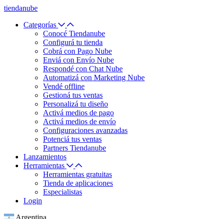
tiendanube
Categorías
Conocé Tiendanube
Configurá tu tienda
Cobrá con Pago Nube
Enviá con Envío Nube
Respondé con Chat Nube
Automatizá con Marketing Nube
Vendé offline
Gestioná tus ventas
Personalizá tu diseño
Activá medios de pago
Activá medios de envío
Configuraciones avanzadas
Potenciá tus ventas
Partners Tiendanube
Lanzamientos
Herramientas
Herramientas gratuitas
Tienda de aplicaciones
Especialistas
Login
Argentina