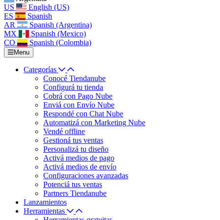
US
English (US)
ES
Spanish
AR
Spanish (Argentina)
MX
Spanish (Mexico)
CO
Spanish (Colombia)
Menu
Categorías
Conocé Tiendanube
Configurá tu tienda
Cobrá con Pago Nube
Enviá con Envío Nube
Respondé con Chat Nube
Automatizá con Marketing Nube
Vendé offline
Gestioná tus ventas
Personalizá tu diseño
Activá medios de pago
Activá medios de envío
Configuraciones avanzadas
Potenciá tus ventas
Partners Tiendanube
Lanzamientos
Herramientas
Herramientas gratuitas