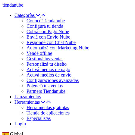
tiendanube
Categorías
Conocé Tiendanube
Configurá tu tienda
Cobrá con Pago Nube
Enviá con Envío Nube
Respondé con Chat Nube
Automatizá con Marketing Nube
Vendé offline
Gestioná tus ventas
Personalizá tu diseño
Activá medios de pago
Activá medios de envío
Configuraciones avanzadas
Potenciá tus ventas
Partners Tiendanube
Lanzamientos
Herramientas
Herramientas gratuitas
Tienda de aplicaciones
Especialistas
Login
Global