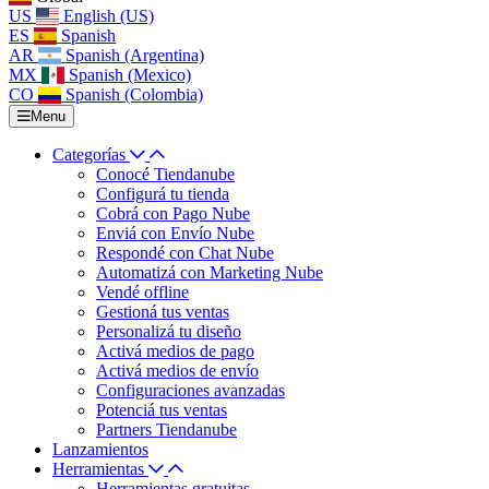
US
English (US)
ES
Spanish
AR
Spanish (Argentina)
MX
Spanish (Mexico)
CO
Spanish (Colombia)
Menu
Categorías
Conocé Tiendanube
Configurá tu tienda
Cobrá con Pago Nube
Enviá con Envío Nube
Respondé con Chat Nube
Automatizá con Marketing Nube
Vendé offline
Gestioná tus ventas
Personalizá tu diseño
Activá medios de pago
Activá medios de envío
Configuraciones avanzadas
Potenciá tus ventas
Partners Tiendanube
Lanzamientos
Herramientas
Herramientas gratuitas