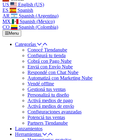
US
English (US)
ES
Spanish
AR
Spanish (Argentina)
MX
Spanish (Mexico)
CO
Spanish (Colombia)
Menu
Categorías
Conocé Tiendanube
Configurá tu tienda
Cobrá con Pago Nube
Enviá con Envío Nube
Respondé con Chat Nube
Automatizá con Marketing Nube
Vendé offline
Gestioná tus ventas
Personalizá tu diseño
Activá medios de pago
Activá medios de envío
Configuraciones avanzadas
Potenciá tus ventas
Partners Tiendanube
Lanzamientos
Herramientas
Herramientas gratuitas