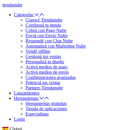
tiendanube
Categorías
Conocé Tiendanube
Configurá tu tienda
Cobrá con Pago Nube
Enviá con Envío Nube
Respondé con Chat Nube
Automatizá con Marketing Nube
Vendé offline
Gestioná tus ventas
Personalizá tu diseño
Activá medios de pago
Activá medios de envío
Configuraciones avanzadas
Potenciá tus ventas
Partners Tiendanube
Lanzamientos
Herramientas
Herramientas gratuitas
Tienda de aplicaciones
Especialistas
Login
Global