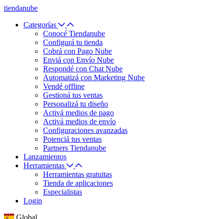
tiendanube
Categorías
Conocé Tiendanube
Configurá tu tienda
Cobrá con Pago Nube
Enviá con Envío Nube
Respondé con Chat Nube
Automatizá con Marketing Nube
Vendé offline
Gestioná tus ventas
Personalizá tu diseño
Activá medios de pago
Activá medios de envío
Configuraciones avanzadas
Potenciá tus ventas
Partners Tiendanube
Lanzamientos
Herramientas
Herramientas gratuitas
Tienda de aplicaciones
Especialistas
Login
Global