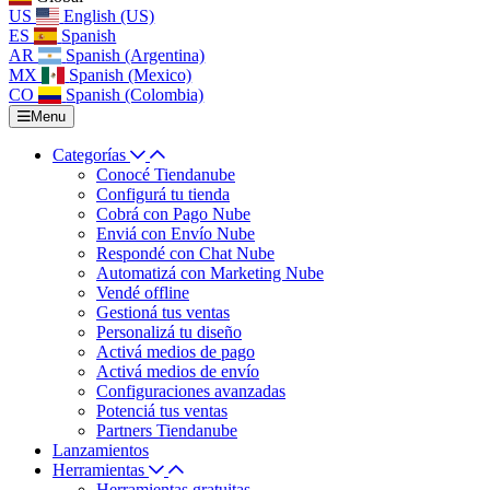
US
English (US)
ES
Spanish
AR
Spanish (Argentina)
MX
Spanish (Mexico)
CO
Spanish (Colombia)
Menu
Categorías
Conocé Tiendanube
Configurá tu tienda
Cobrá con Pago Nube
Enviá con Envío Nube
Respondé con Chat Nube
Automatizá con Marketing Nube
Vendé offline
Gestioná tus ventas
Personalizá tu diseño
Activá medios de pago
Activá medios de envío
Configuraciones avanzadas
Potenciá tus ventas
Partners Tiendanube
Lanzamientos
Herramientas
Herramientas gratuitas