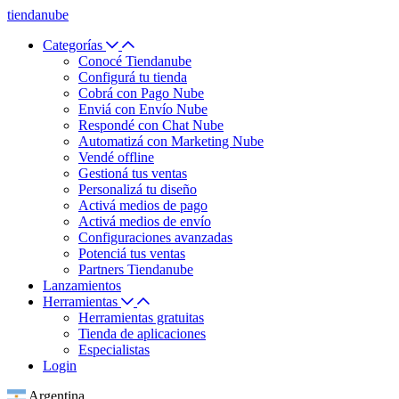
tiendanube
Categorías
Conocé Tiendanube
Configurá tu tienda
Cobrá con Pago Nube
Enviá con Envío Nube
Respondé con Chat Nube
Automatizá con Marketing Nube
Vendé offline
Gestioná tus ventas
Personalizá tu diseño
Activá medios de pago
Activá medios de envío
Configuraciones avanzadas
Potenciá tus ventas
Partners Tiendanube
Lanzamientos
Herramientas
Herramientas gratuitas
Tienda de aplicaciones
Especialistas
Login
Argentina