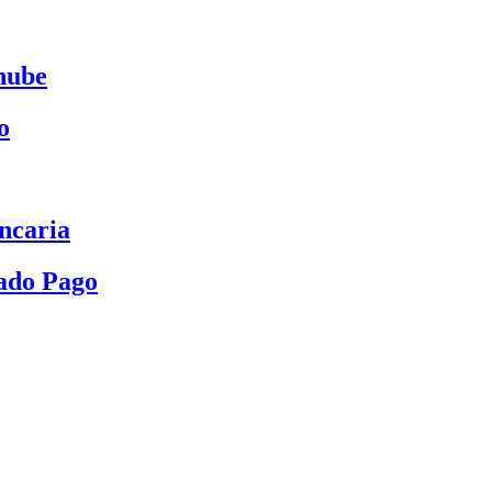
nube
o
ncaria
ado Pago