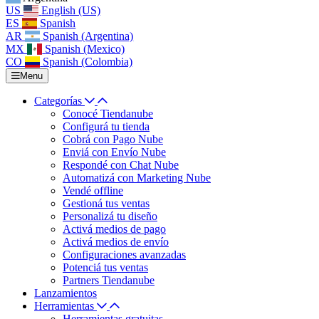
US
English (US)
ES
Spanish
AR
Spanish (Argentina)
MX
Spanish (Mexico)
CO
Spanish (Colombia)
Menu
Categorías
Conocé Tiendanube
Configurá tu tienda
Cobrá con Pago Nube
Enviá con Envío Nube
Respondé con Chat Nube
Automatizá con Marketing Nube
Vendé offline
Gestioná tus ventas
Personalizá tu diseño
Activá medios de pago
Activá medios de envío
Configuraciones avanzadas
Potenciá tus ventas
Partners Tiendanube
Lanzamientos
Herramientas
Herramientas gratuitas