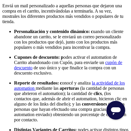
Enviá un mail personalizado a aquellas personas que dejaron una
compra en el carrito, incentivándolas a terminarla. A su vez,
mostrales los diferentes productos más vendidos o populares de tu
tienda.
Personalización y contenido dinámico: c
uando un cliente
abandone un carrito, se le enviará un correo personalizado
con los productos que dejó, junto con los productos más
populares o más vendidos para incentivar la compra.
Cupones de descuento: p
odes activar el automation de
Carrito abandonado con Cupón, para enviarle un
cupón de
descuento
de uso único y que finalice la compra con un
descuento exclusivo.
Reporte de resultados: c
onocé y analiza
la actividad de los
automation
mediante las
aperturas
(la cantidad de personas
que abrieron el automation); la cantidad de
clics
, (los
contactos que, además de abrir el automation, hicieron clic en
alguno de los links del diseño); y las
conversiones
(aquellas
personas que hayan efectuado una compra gracias al
automation enviado) obteniendo un porcentaje de conversión
por contacto.
Distintas Variantes de Carritos:
podes activar distintos tipos