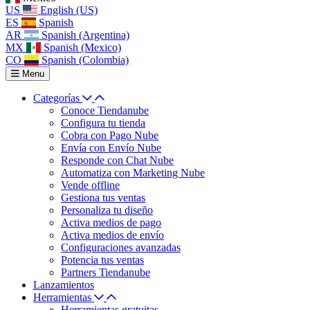
US
English (US)
ES
Spanish
AR
Spanish (Argentina)
MX
Spanish (Mexico)
CO
Spanish (Colombia)
Menu
Categorías
Conoce Tiendanube
Configura tu tienda
Cobra con Pago Nube
Envía con Envío Nube
Responde con Chat Nube
Automatiza con Marketing Nube
Vende offline
Gestiona tus ventas
Personaliza tu diseño
Activa medios de pago
Activa medios de envío
Configuraciones avanzadas
Potencia tus ventas
Partners Tiendanube
Lanzamientos
Herramientas
Herramientas gratuitas