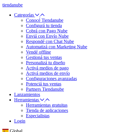
tiendanube
Categorías
Conocé Tiendanube
Configurá tu tienda
Cobrá con Pago Nube
Enviá con Envío Nube
Respondé con Chat Nube
Automatizá con Marketing Nube
Vendé offline
Gestioná tus ventas
Personalizá tu diseño
Activá medios de pago
Activá medios de envío
Configuraciones avanzadas
Potenciá tus ventas
Partners Tiendanube
Lanzamientos
Herramientas
Herramientas gratuitas
Tienda de aplicaciones
Especialistas
Login
Global