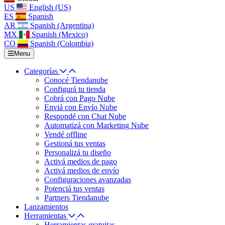
US
English (US)
ES
Spanish
AR
Spanish (Argentina)
MX
Spanish (Mexico)
CO
Spanish (Colombia)
Menu
Categorías
Conocé Tiendanube
Configurá tu tienda
Cobrá con Pago Nube
Enviá con Envío Nube
Respondé con Chat Nube
Automatizá con Marketing Nube
Vendé offline
Gestioná tus ventas
Personalizá tu diseño
Activá medios de pago
Activá medios de envío
Configuraciones avanzadas
Potenciá tus ventas
Partners Tiendanube
Lanzamientos
Herramientas
Herramientas gratuitas