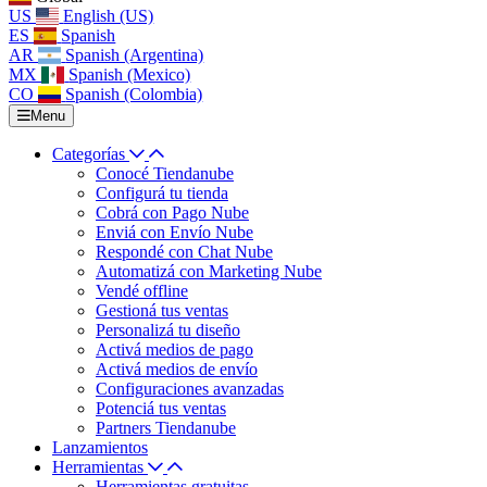
US
English (US)
ES
Spanish
AR
Spanish (Argentina)
MX
Spanish (Mexico)
CO
Spanish (Colombia)
Menu
Categorías
Conocé Tiendanube
Configurá tu tienda
Cobrá con Pago Nube
Enviá con Envío Nube
Respondé con Chat Nube
Automatizá con Marketing Nube
Vendé offline
Gestioná tus ventas
Personalizá tu diseño
Activá medios de pago
Activá medios de envío
Configuraciones avanzadas
Potenciá tus ventas
Partners Tiendanube
Lanzamientos
Herramientas
Herramientas gratuitas