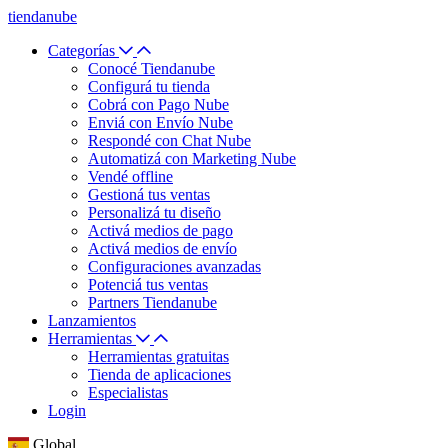
tiendanube
Categorías
Conocé Tiendanube
Configurá tu tienda
Cobrá con Pago Nube
Enviá con Envío Nube
Respondé con Chat Nube
Automatizá con Marketing Nube
Vendé offline
Gestioná tus ventas
Personalizá tu diseño
Activá medios de pago
Activá medios de envío
Configuraciones avanzadas
Potenciá tus ventas
Partners Tiendanube
Lanzamientos
Herramientas
Herramientas gratuitas
Tienda de aplicaciones
Especialistas
Login
Global