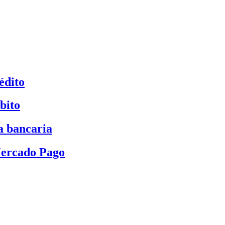
édito
bito
a bancaria
Mercado Pago