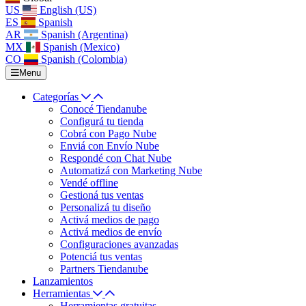
US
English (US)
ES
Spanish
AR
Spanish (Argentina)
MX
Spanish (Mexico)
CO
Spanish (Colombia)
Menu
Categorías
Conocé Tiendanube
Configurá tu tienda
Cobrá con Pago Nube
Enviá con Envío Nube
Respondé con Chat Nube
Automatizá con Marketing Nube
Vendé offline
Gestioná tus ventas
Personalizá tu diseño
Activá medios de pago
Activá medios de envío
Configuraciones avanzadas
Potenciá tus ventas
Partners Tiendanube
Lanzamientos
Herramientas
Herramientas gratuitas