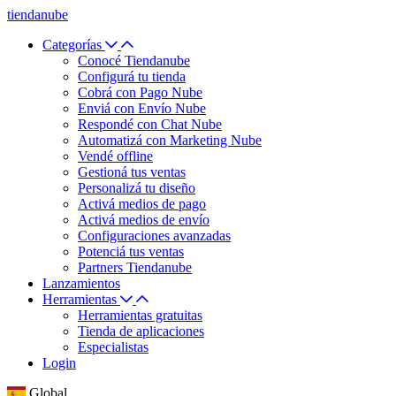
tiendanube
Categorías
Conocé Tiendanube
Configurá tu tienda
Cobrá con Pago Nube
Enviá con Envío Nube
Respondé con Chat Nube
Automatizá con Marketing Nube
Vendé offline
Gestioná tus ventas
Personalizá tu diseño
Activá medios de pago
Activá medios de envío
Configuraciones avanzadas
Potenciá tus ventas
Partners Tiendanube
Lanzamientos
Herramientas
Herramientas gratuitas
Tienda de aplicaciones
Especialistas
Login
Global