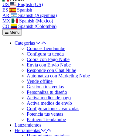
US
English (US)
ES
Spanish
AR
Spanish (Argentina)
MX
Spanish (Mexico)
CO
Spanish (Colombia)
Menu
Categorías
Conoce Tiendanube
Configura tu tienda
Cobra con Pago Nube
Envía con Envío Nube
Responde con Chat Nube
Automatiza con Marketing Nube
Vende offline
Gestiona tus ventas
Personaliza tu diseño
Activa medios de pago
Activa medios de envío
Configuraciones avanzadas
Potencia tus ventas
Partners Tiendanube
Lanzamientos
Herramientas
Herramientas gratuitas