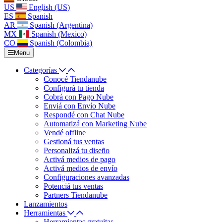
US
English (US)
ES
Spanish
AR
Spanish (Argentina)
MX
Spanish (Mexico)
CO
Spanish (Colombia)
Menu
Categorías
Conocé Tiendanube
Configurá tu tienda
Cobrá con Pago Nube
Enviá con Envío Nube
Respondé con Chat Nube
Automatizá con Marketing Nube
Vendé offline
Gestioná tus ventas
Personalizá tu diseño
Activá medios de pago
Activá medios de envío
Configuraciones avanzadas
Potenciá tus ventas
Partners Tiendanube
Lanzamientos
Herramientas
Herramientas gratuitas