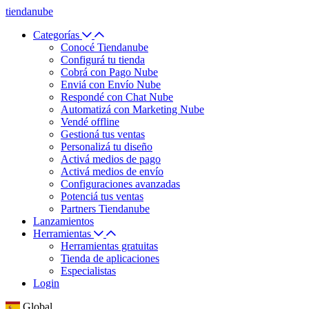
tiendanube
Categorías
Conocé Tiendanube
Configurá tu tienda
Cobrá con Pago Nube
Enviá con Envío Nube
Respondé con Chat Nube
Automatizá con Marketing Nube
Vendé offline
Gestioná tus ventas
Personalizá tu diseño
Activá medios de pago
Activá medios de envío
Configuraciones avanzadas
Potenciá tus ventas
Partners Tiendanube
Lanzamientos
Herramientas
Herramientas gratuitas
Tienda de aplicaciones
Especialistas
Login
Global