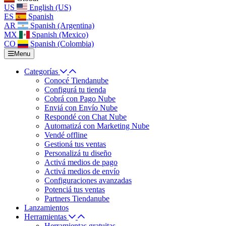
US
English (US)
ES
Spanish
AR
Spanish (Argentina)
MX
Spanish (Mexico)
CO
Spanish (Colombia)
Menu
Categorías
Conocé Tiendanube
Configurá tu tienda
Cobrá con Pago Nube
Enviá con Envío Nube
Respondé con Chat Nube
Automatizá con Marketing Nube
Vendé offline
Gestioná tus ventas
Personalizá tu diseño
Activá medios de pago
Activá medios de envío
Configuraciones avanzadas
Potenciá tus ventas
Partners Tiendanube
Lanzamientos
Herramientas
Herramientas gratuitas