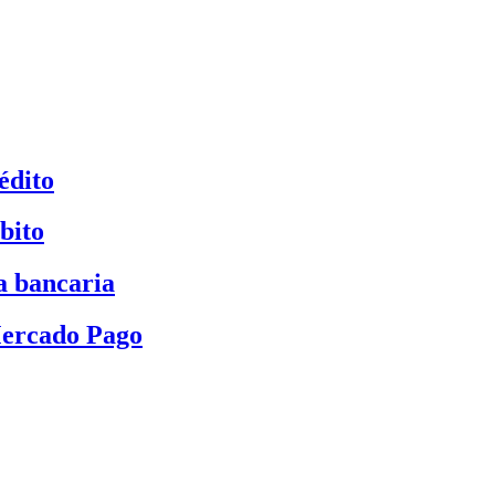
édito
bito
a bancaria
Mercado Pago