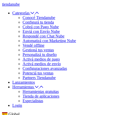
tiendanube
Categorías
Conocé Tiendanube
Configurá tu tienda
Cobrá con Pago Nube
Enviá con Envío Nube
Respondé con Chat Nube
Automatizá con Marketing Nube
Vendé offline
Gestioná tus ventas
Personalizá tu diseño
Activá medios de pago
Activá medios de envío
Configuraciones avanzadas
Potenciá tus ventas
Partners Tiendanube
Lanzamientos
Herramientas
Herramientas gratuitas
Tienda de aplicaciones
Especialistas
Login
Global