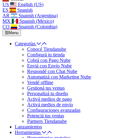
US
English (US)
ES
Spanish
AR
Spanish (Argentina)
MX
Spanish (Mexico)
CO
Spanish (Colombia)
Menu
Categorías
Conocé Tiendanube
Configurá tu tienda
Cobrá con Pago Nube
Enviá con Envío Nube
Respondé con Chat Nube
Automatizá con Marketing Nube
Vendé offline
Gestioná tus ventas
Personalizá tu diseño
Activá medios de pago
Activá medios de envío
Configuraciones avanzadas
Potenciá tus ventas
Partners Tiendanube
Lanzamientos
Herramientas
Herramientas gratuitas