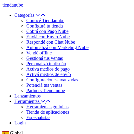
tiendanube
Categorías
Conocé Tiendanube
Configurá tu tienda
Cobrá con Pago Nube
Enviá con Envío Nube
Respondé con Chat Nube
Automatizá con Marketing Nube
Vendé offline
Gestioná tus ventas
Personalizá tu diseño
Activá medios de pago
Activá medios de envío
Configuraciones avanzadas
Potenciá tus ventas
Partners Tiendanube
Lanzamientos
Herramientas
Herramientas gratuitas
Tienda de aplicaciones
Especialistas
Login
Global