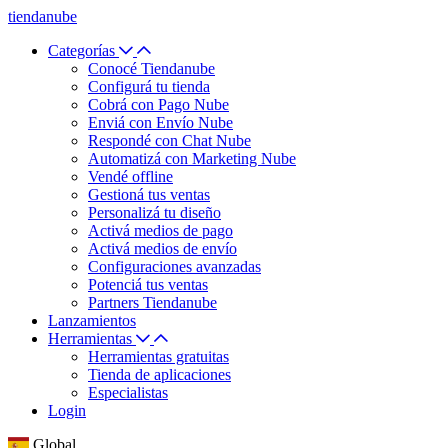
tiendanube
Categorías
Conocé Tiendanube
Configurá tu tienda
Cobrá con Pago Nube
Enviá con Envío Nube
Respondé con Chat Nube
Automatizá con Marketing Nube
Vendé offline
Gestioná tus ventas
Personalizá tu diseño
Activá medios de pago
Activá medios de envío
Configuraciones avanzadas
Potenciá tus ventas
Partners Tiendanube
Lanzamientos
Herramientas
Herramientas gratuitas
Tienda de aplicaciones
Especialistas
Login
Global