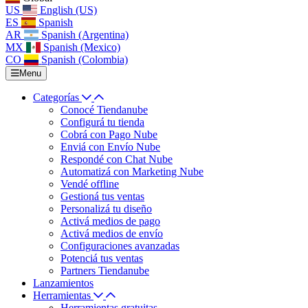
US
English (US)
ES
Spanish
AR
Spanish (Argentina)
MX
Spanish (Mexico)
CO
Spanish (Colombia)
Menu
Categorías
Conocé Tiendanube
Configurá tu tienda
Cobrá con Pago Nube
Enviá con Envío Nube
Respondé con Chat Nube
Automatizá con Marketing Nube
Vendé offline
Gestioná tus ventas
Personalizá tu diseño
Activá medios de pago
Activá medios de envío
Configuraciones avanzadas
Potenciá tus ventas
Partners Tiendanube
Lanzamientos
Herramientas
Herramientas gratuitas