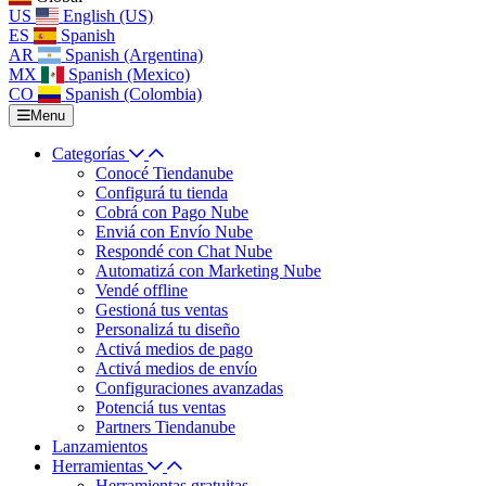
US
English (US)
ES
Spanish
AR
Spanish (Argentina)
MX
Spanish (Mexico)
CO
Spanish (Colombia)
Menu
Categorías
Conocé Tiendanube
Configurá tu tienda
Cobrá con Pago Nube
Enviá con Envío Nube
Respondé con Chat Nube
Automatizá con Marketing Nube
Vendé offline
Gestioná tus ventas
Personalizá tu diseño
Activá medios de pago
Activá medios de envío
Configuraciones avanzadas
Potenciá tus ventas
Partners Tiendanube
Lanzamientos
Herramientas
Herramientas gratuitas