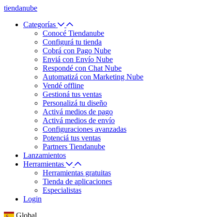
tiendanube
Categorías
Conocé Tiendanube
Configurá tu tienda
Cobrá con Pago Nube
Enviá con Envío Nube
Respondé con Chat Nube
Automatizá con Marketing Nube
Vendé offline
Gestioná tus ventas
Personalizá tu diseño
Activá medios de pago
Activá medios de envío
Configuraciones avanzadas
Potenciá tus ventas
Partners Tiendanube
Lanzamientos
Herramientas
Herramientas gratuitas
Tienda de aplicaciones
Especialistas
Login
Global