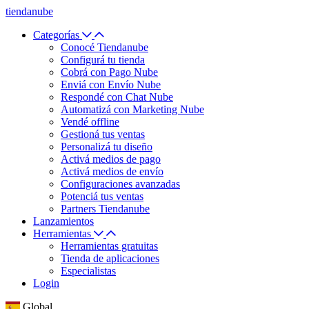
tiendanube
Categorías
Conocé Tiendanube
Configurá tu tienda
Cobrá con Pago Nube
Enviá con Envío Nube
Respondé con Chat Nube
Automatizá con Marketing Nube
Vendé offline
Gestioná tus ventas
Personalizá tu diseño
Activá medios de pago
Activá medios de envío
Configuraciones avanzadas
Potenciá tus ventas
Partners Tiendanube
Lanzamientos
Herramientas
Herramientas gratuitas
Tienda de aplicaciones
Especialistas
Login
Global