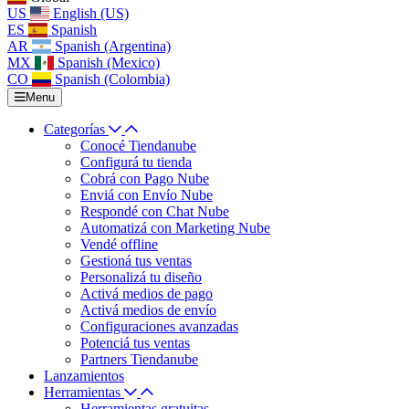
US
English (US)
ES
Spanish
AR
Spanish (Argentina)
MX
Spanish (Mexico)
CO
Spanish (Colombia)
Menu
Categorías
Conocé Tiendanube
Configurá tu tienda
Cobrá con Pago Nube
Enviá con Envío Nube
Respondé con Chat Nube
Automatizá con Marketing Nube
Vendé offline
Gestioná tus ventas
Personalizá tu diseño
Activá medios de pago
Activá medios de envío
Configuraciones avanzadas
Potenciá tus ventas
Partners Tiendanube
Lanzamientos
Herramientas
Herramientas gratuitas