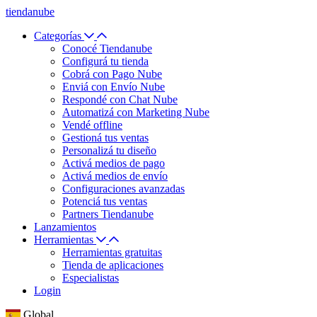
tiendanube
Categorías
Conocé Tiendanube
Configurá tu tienda
Cobrá con Pago Nube
Enviá con Envío Nube
Respondé con Chat Nube
Automatizá con Marketing Nube
Vendé offline
Gestioná tus ventas
Personalizá tu diseño
Activá medios de pago
Activá medios de envío
Configuraciones avanzadas
Potenciá tus ventas
Partners Tiendanube
Lanzamientos
Herramientas
Herramientas gratuitas
Tienda de aplicaciones
Especialistas
Login
Global