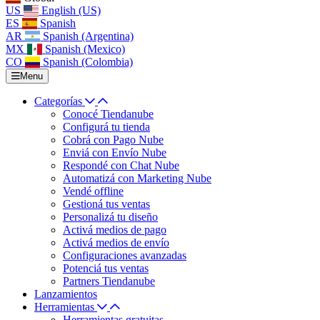
US
English (US)
ES
Spanish
AR
Spanish (Argentina)
MX
Spanish (Mexico)
CO
Spanish (Colombia)
Menu
Categorías
Conocé Tiendanube
Configurá tu tienda
Cobrá con Pago Nube
Enviá con Envío Nube
Respondé con Chat Nube
Automatizá con Marketing Nube
Vendé offline
Gestioná tus ventas
Personalizá tu diseño
Activá medios de pago
Activá medios de envío
Configuraciones avanzadas
Potenciá tus ventas
Partners Tiendanube
Lanzamientos
Herramientas
Herramientas gratuitas