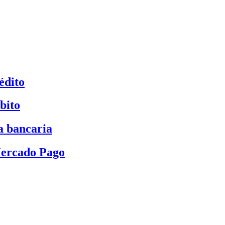
édito
bito
a bancaria
Mercado Pago