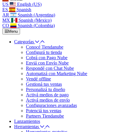
US
English (US)
ES
Spanish
AR
Spanish (Argentina)
MX
Spanish (Mexico)
CO
Spanish (Colombia)
Menu
Categorías
Conocé Tiendanube
Configurá tu tienda
Cobrá con Pago Nube
Enviá con Envío Nube
Respondé con Chat Nube
Automatizá con Marketing Nube
Vendé offline
Gestioná tus ventas
Personalizá tu diseño
Activá medios de pago
Activá medios de envío
Configuraciones avanzadas
Potenciá tus ventas
Partners Tiendanube
Lanzamientos
Herramientas
Herramientas gratuitas