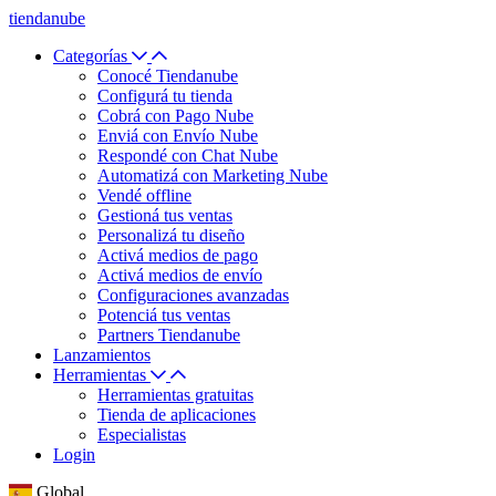
tiendanube
Categorías
Conocé Tiendanube
Configurá tu tienda
Cobrá con Pago Nube
Enviá con Envío Nube
Respondé con Chat Nube
Automatizá con Marketing Nube
Vendé offline
Gestioná tus ventas
Personalizá tu diseño
Activá medios de pago
Activá medios de envío
Configuraciones avanzadas
Potenciá tus ventas
Partners Tiendanube
Lanzamientos
Herramientas
Herramientas gratuitas
Tienda de aplicaciones
Especialistas
Login
Global