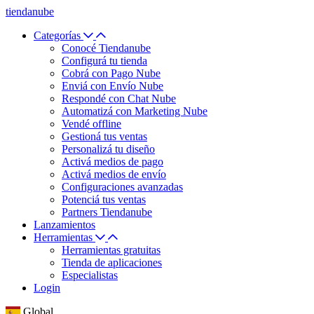
tiendanube
Categorías
Conocé Tiendanube
Configurá tu tienda
Cobrá con Pago Nube
Enviá con Envío Nube
Respondé con Chat Nube
Automatizá con Marketing Nube
Vendé offline
Gestioná tus ventas
Personalizá tu diseño
Activá medios de pago
Activá medios de envío
Configuraciones avanzadas
Potenciá tus ventas
Partners Tiendanube
Lanzamientos
Herramientas
Herramientas gratuitas
Tienda de aplicaciones
Especialistas
Login
Global