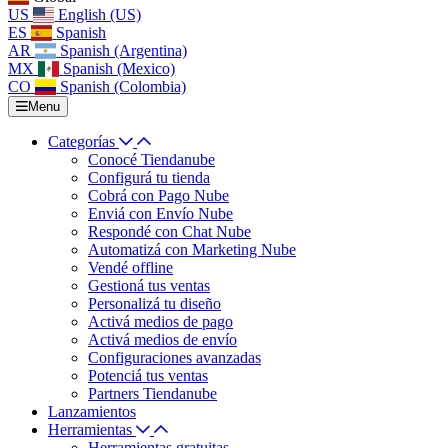
US
English (US)
ES
Spanish
AR
Spanish (Argentina)
MX
Spanish (Mexico)
CO
Spanish (Colombia)
Menu
Categorías
Conocé Tiendanube
Configurá tu tienda
Cobrá con Pago Nube
Enviá con Envío Nube
Respondé con Chat Nube
Automatizá con Marketing Nube
Vendé offline
Gestioná tus ventas
Personalizá tu diseño
Activá medios de pago
Activá medios de envío
Configuraciones avanzadas
Potenciá tus ventas
Partners Tiendanube
Lanzamientos
Herramientas
Herramientas gratuitas