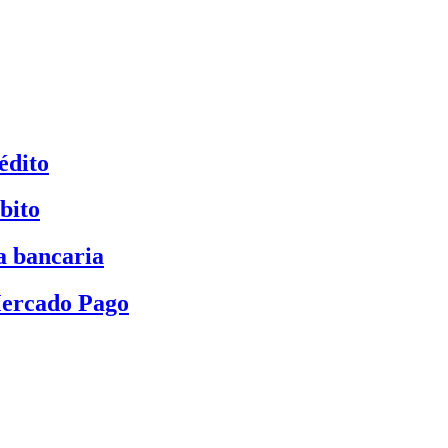
édito
bito
a bancaria
Mercado Pago