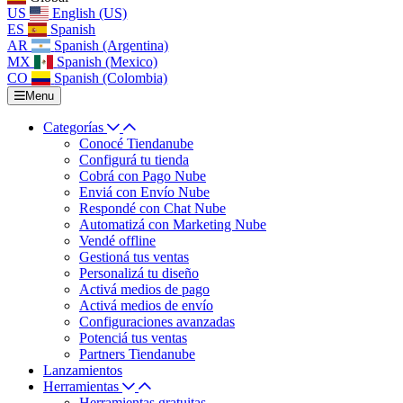
US
English (US)
ES
Spanish
AR
Spanish (Argentina)
MX
Spanish (Mexico)
CO
Spanish (Colombia)
Menu
Categorías
Conocé Tiendanube
Configurá tu tienda
Cobrá con Pago Nube
Enviá con Envío Nube
Respondé con Chat Nube
Automatizá con Marketing Nube
Vendé offline
Gestioná tus ventas
Personalizá tu diseño
Activá medios de pago
Activá medios de envío
Configuraciones avanzadas
Potenciá tus ventas
Partners Tiendanube
Lanzamientos
Herramientas
Herramientas gratuitas