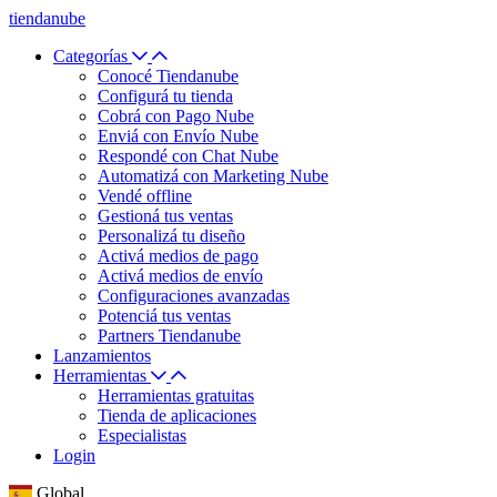
tiendanube
Categorías
Conocé Tiendanube
Configurá tu tienda
Cobrá con Pago Nube
Enviá con Envío Nube
Respondé con Chat Nube
Automatizá con Marketing Nube
Vendé offline
Gestioná tus ventas
Personalizá tu diseño
Activá medios de pago
Activá medios de envío
Configuraciones avanzadas
Potenciá tus ventas
Partners Tiendanube
Lanzamientos
Herramientas
Herramientas gratuitas
Tienda de aplicaciones
Especialistas
Login
Global