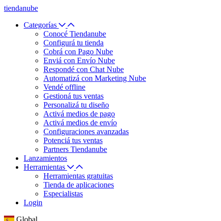
tiendanube
Categorías
Conocé Tiendanube
Configurá tu tienda
Cobrá con Pago Nube
Enviá con Envío Nube
Respondé con Chat Nube
Automatizá con Marketing Nube
Vendé offline
Gestioná tus ventas
Personalizá tu diseño
Activá medios de pago
Activá medios de envío
Configuraciones avanzadas
Potenciá tus ventas
Partners Tiendanube
Lanzamientos
Herramientas
Herramientas gratuitas
Tienda de aplicaciones
Especialistas
Login
Global