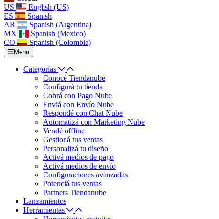
US
English (US)
ES
Spanish
AR
Spanish (Argentina)
MX
Spanish (Mexico)
CO
Spanish (Colombia)
Menu
Categorías
Conocé Tiendanube
Configurá tu tienda
Cobrá con Pago Nube
Enviá con Envío Nube
Respondé con Chat Nube
Automatizá con Marketing Nube
Vendé offline
Gestioná tus ventas
Personalizá tu diseño
Activá medios de pago
Activá medios de envío
Configuraciones avanzadas
Potenciá tus ventas
Partners Tiendanube
Lanzamientos
Herramientas
Herramientas gratuitas