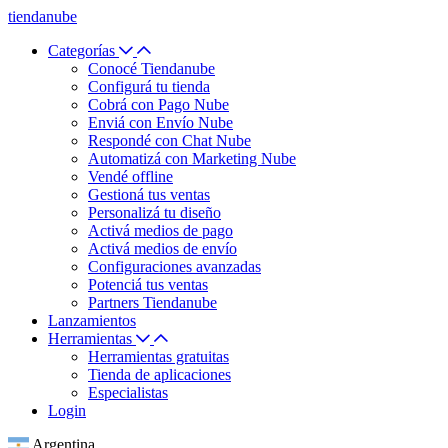
tiendanube
Categorías
Conocé Tiendanube
Configurá tu tienda
Cobrá con Pago Nube
Enviá con Envío Nube
Respondé con Chat Nube
Automatizá con Marketing Nube
Vendé offline
Gestioná tus ventas
Personalizá tu diseño
Activá medios de pago
Activá medios de envío
Configuraciones avanzadas
Potenciá tus ventas
Partners Tiendanube
Lanzamientos
Herramientas
Herramientas gratuitas
Tienda de aplicaciones
Especialistas
Login
Argentina