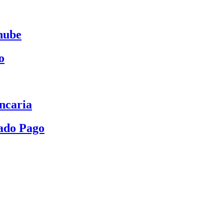
nube
o
ncaria
ado Pago