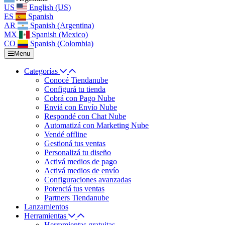
US
English (US)
ES
Spanish
AR
Spanish (Argentina)
MX
Spanish (Mexico)
CO
Spanish (Colombia)
Menu
Categorías
Conocé Tiendanube
Configurá tu tienda
Cobrá con Pago Nube
Enviá con Envío Nube
Respondé con Chat Nube
Automatizá con Marketing Nube
Vendé offline
Gestioná tus ventas
Personalizá tu diseño
Activá medios de pago
Activá medios de envío
Configuraciones avanzadas
Potenciá tus ventas
Partners Tiendanube
Lanzamientos
Herramientas
Herramientas gratuitas