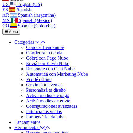
US
English (US)
ES
Spanish
AR
Spanish (Argentina)
MX
Spanish (Mexico)
CO
Spanish (Colombia)
Menu
Categorías
Conocé Tiendanube
Configurá tu tienda
Cobrá con Pago Nube
Enviá con Envío Nube
Respondé con Chat Nube
Automatizá con Marketing Nube
Vendé offline
Gestioná tus ventas
Personalizá tu diseño
Activá medios de pago
Activá medios de envío
Configuraciones avanzadas
Potenciá tus ventas
Partners Tiendanube
Lanzamientos
Herramientas
Herramientas gratuitas