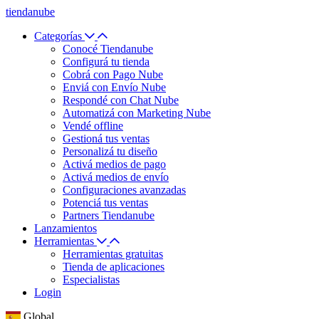
tiendanube
Categorías
Conocé Tiendanube
Configurá tu tienda
Cobrá con Pago Nube
Enviá con Envío Nube
Respondé con Chat Nube
Automatizá con Marketing Nube
Vendé offline
Gestioná tus ventas
Personalizá tu diseño
Activá medios de pago
Activá medios de envío
Configuraciones avanzadas
Potenciá tus ventas
Partners Tiendanube
Lanzamientos
Herramientas
Herramientas gratuitas
Tienda de aplicaciones
Especialistas
Login
Global