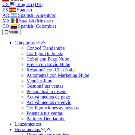
US
English (US)
ES
Spanish
AR
Spanish (Argentina)
MX
Spanish (Mexico)
CO
Spanish (Colombia)
Menu
Categorías
Conocé Tiendanube
Configurá tu tienda
Cobrá con Pago Nube
Enviá con Envío Nube
Respondé con Chat Nube
Automatizá con Marketing Nube
Vendé offline
Gestioná tus ventas
Personalizá tu diseño
Activá medios de pago
Activá medios de envío
Configuraciones avanzadas
Potenciá tus ventas
Partners Tiendanube
Lanzamientos
Herramientas
Herramientas gratuitas