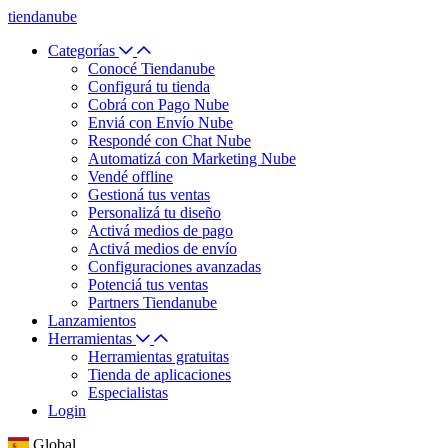
tiendanube
Categorías
Conocé Tiendanube
Configurá tu tienda
Cobrá con Pago Nube
Enviá con Envío Nube
Respondé con Chat Nube
Automatizá con Marketing Nube
Vendé offline
Gestioná tus ventas
Personalizá tu diseño
Activá medios de pago
Activá medios de envío
Configuraciones avanzadas
Potenciá tus ventas
Partners Tiendanube
Lanzamientos
Herramientas
Herramientas gratuitas
Tienda de aplicaciones
Especialistas
Login
Global