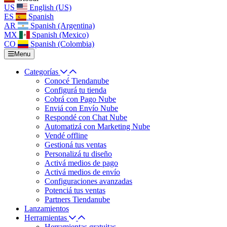
US
English (US)
ES
Spanish
AR
Spanish (Argentina)
MX
Spanish (Mexico)
CO
Spanish (Colombia)
Menu
Categorías
Conocé Tiendanube
Configurá tu tienda
Cobrá con Pago Nube
Enviá con Envío Nube
Respondé con Chat Nube
Automatizá con Marketing Nube
Vendé offline
Gestioná tus ventas
Personalizá tu diseño
Activá medios de pago
Activá medios de envío
Configuraciones avanzadas
Potenciá tus ventas
Partners Tiendanube
Lanzamientos
Herramientas
Herramientas gratuitas