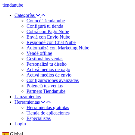
tiendanube
Categorías
Conocé Tiendanube
Configurá tu tienda
Cobrá con Pago Nube
Enviá con Envío Nube
Respondé con Chat Nube
Automatizá con Marketing Nube
Vendé offline
Gestioná tus ventas
Personalizá tu diseño
Activá medios de pago
Activá medios de envío
Configuraciones avanzadas
Potenciá tus ventas
Partners Tiendanube
Lanzamientos
Herramientas
Herramientas gratuitas
Tienda de aplicaciones
Especialistas
Login
Global