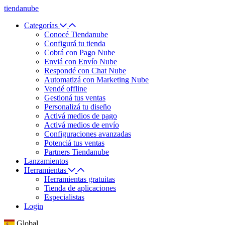
tiendanube
Categorías
Conocé Tiendanube
Configurá tu tienda
Cobrá con Pago Nube
Enviá con Envío Nube
Respondé con Chat Nube
Automatizá con Marketing Nube
Vendé offline
Gestioná tus ventas
Personalizá tu diseño
Activá medios de pago
Activá medios de envío
Configuraciones avanzadas
Potenciá tus ventas
Partners Tiendanube
Lanzamientos
Herramientas
Herramientas gratuitas
Tienda de aplicaciones
Especialistas
Login
Global