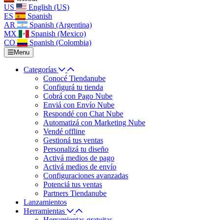
US
English (US)
ES
Spanish
AR
Spanish (Argentina)
MX
Spanish (Mexico)
CO
Spanish (Colombia)
Menu
Categorías
Conocé Tiendanube
Configurá tu tienda
Cobrá con Pago Nube
Enviá con Envío Nube
Respondé con Chat Nube
Automatizá con Marketing Nube
Vendé offline
Gestioná tus ventas
Personalizá tu diseño
Activá medios de pago
Activá medios de envío
Configuraciones avanzadas
Potenciá tus ventas
Partners Tiendanube
Lanzamientos
Herramientas
Herramientas gratuitas