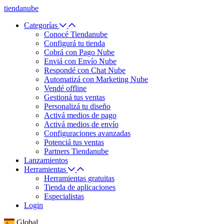
tiendanube
Categorías
Conocé Tiendanube
Configurá tu tienda
Cobrá con Pago Nube
Enviá con Envío Nube
Respondé con Chat Nube
Automatizá con Marketing Nube
Vendé offline
Gestioná tus ventas
Personalizá tu diseño
Activá medios de pago
Activá medios de envío
Configuraciones avanzadas
Potenciá tus ventas
Partners Tiendanube
Lanzamientos
Herramientas
Herramientas gratuitas
Tienda de aplicaciones
Especialistas
Login
Global