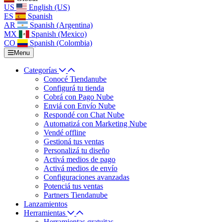
US
English (US)
ES
Spanish
AR
Spanish (Argentina)
MX
Spanish (Mexico)
CO
Spanish (Colombia)
Menu
Categorías
Conocé Tiendanube
Configurá tu tienda
Cobrá con Pago Nube
Enviá con Envío Nube
Respondé con Chat Nube
Automatizá con Marketing Nube
Vendé offline
Gestioná tus ventas
Personalizá tu diseño
Activá medios de pago
Activá medios de envío
Configuraciones avanzadas
Potenciá tus ventas
Partners Tiendanube
Lanzamientos
Herramientas
Herramientas gratuitas