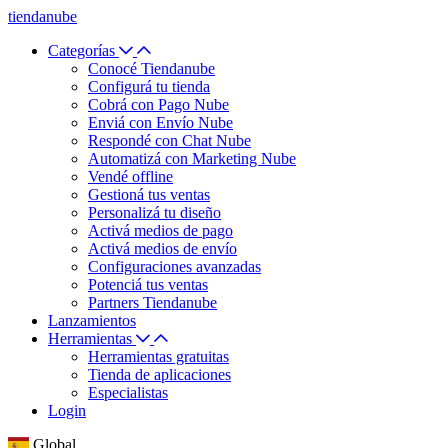
tiendanube
Categorías
Conocé Tiendanube
Configurá tu tienda
Cobrá con Pago Nube
Enviá con Envío Nube
Respondé con Chat Nube
Automatizá con Marketing Nube
Vendé offline
Gestioná tus ventas
Personalizá tu diseño
Activá medios de pago
Activá medios de envío
Configuraciones avanzadas
Potenciá tus ventas
Partners Tiendanube
Lanzamientos
Herramientas
Herramientas gratuitas
Tienda de aplicaciones
Especialistas
Login
Global