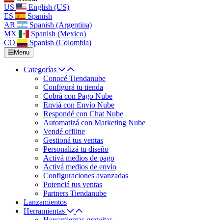
US
English (US)
ES
Spanish
AR
Spanish (Argentina)
MX
Spanish (Mexico)
CO
Spanish (Colombia)
Menu
Categorías
Conocé Tiendanube
Configurá tu tienda
Cobrá con Pago Nube
Enviá con Envío Nube
Respondé con Chat Nube
Automatizá con Marketing Nube
Vendé offline
Gestioná tus ventas
Personalizá tu diseño
Activá medios de pago
Activá medios de envío
Configuraciones avanzadas
Potenciá tus ventas
Partners Tiendanube
Lanzamientos
Herramientas
Herramientas gratuitas