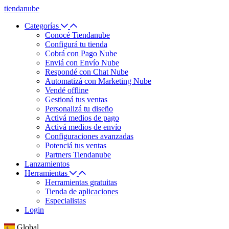
tiendanube
Categorías
Conocé Tiendanube
Configurá tu tienda
Cobrá con Pago Nube
Enviá con Envío Nube
Respondé con Chat Nube
Automatizá con Marketing Nube
Vendé offline
Gestioná tus ventas
Personalizá tu diseño
Activá medios de pago
Activá medios de envío
Configuraciones avanzadas
Potenciá tus ventas
Partners Tiendanube
Lanzamientos
Herramientas
Herramientas gratuitas
Tienda de aplicaciones
Especialistas
Login
Global