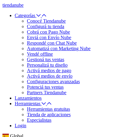
tiendanube
Categorías
Conocé Tiendanube
Configurá tu tienda
Cobrá con Pago Nube
Enviá con Envío Nube
Respondé con Chat Nube
Automatizá con Marketing Nube
Vendé offline
Gestioná tus ventas
Personalizá tu diseño
Activá medios de pago
Activá medios de envío
Configuraciones avanzadas
Potenciá tus ventas
Partners Tiendanube
Lanzamientos
Herramientas
Herramientas gratuitas
Tienda de aplicaciones
Especialistas
Login
Global