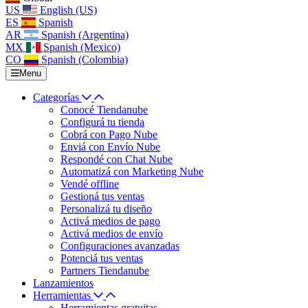
US
English (US)
ES
Spanish
AR
Spanish (Argentina)
MX
Spanish (Mexico)
CO
Spanish (Colombia)
Menu
Categorías
Conocé Tiendanube
Configurá tu tienda
Cobrá con Pago Nube
Enviá con Envío Nube
Respondé con Chat Nube
Automatizá con Marketing Nube
Vendé offline
Gestioná tus ventas
Personalizá tu diseño
Activá medios de pago
Activá medios de envío
Configuraciones avanzadas
Potenciá tus ventas
Partners Tiendanube
Lanzamientos
Herramientas
Herramientas gratuitas