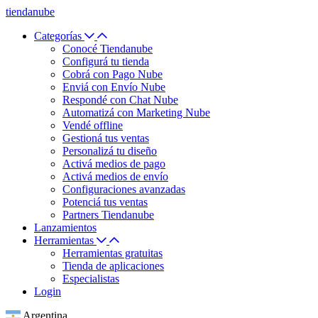
tiendanube
Categorías
Conocé Tiendanube
Configurá tu tienda
Cobrá con Pago Nube
Enviá con Envío Nube
Respondé con Chat Nube
Automatizá con Marketing Nube
Vendé offline
Gestioná tus ventas
Personalizá tu diseño
Activá medios de pago
Activá medios de envío
Configuraciones avanzadas
Potenciá tus ventas
Partners Tiendanube
Lanzamientos
Herramientas
Herramientas gratuitas
Tienda de aplicaciones
Especialistas
Login
Argentina