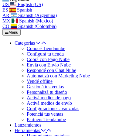
US
English (US)
ES
Spanish
AR
Spanish (Argentina)
MX
Spanish (Mexico)
CO
Spanish (Colombia)
Menu
Categorías
Conocé Tiendanube
Configurá tu tienda
Cobrá con Pago Nube
Enviá con Envío Nube
Respondé con Chat Nube
Automatizá con Marketing Nube
Vendé offline
Gestioná tus ventas
Personalizá tu diseño
Activá medios de pago
Activá medios de envío
Configuraciones avanzadas
Potenciá tus ventas
Partners Tiendanube
Lanzamientos
Herramientas
Herramientas gratuitas