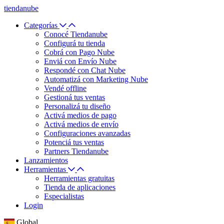
tiendanube
Categorías
Conocé Tiendanube
Configurá tu tienda
Cobrá con Pago Nube
Enviá con Envío Nube
Respondé con Chat Nube
Automatizá con Marketing Nube
Vendé offline
Gestioná tus ventas
Personalizá tu diseño
Activá medios de pago
Activá medios de envío
Configuraciones avanzadas
Potenciá tus ventas
Partners Tiendanube
Lanzamientos
Herramientas
Herramientas gratuitas
Tienda de aplicaciones
Especialistas
Login
Global