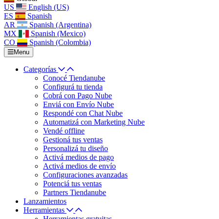
US
English (US)
ES
Spanish
AR
Spanish (Argentina)
MX
Spanish (Mexico)
CO
Spanish (Colombia)
Menu
Categorías
Conocé Tiendanube
Configurá tu tienda
Cobrá con Pago Nube
Enviá con Envío Nube
Respondé con Chat Nube
Automatizá con Marketing Nube
Vendé offline
Gestioná tus ventas
Personalizá tu diseño
Activá medios de pago
Activá medios de envío
Configuraciones avanzadas
Potenciá tus ventas
Partners Tiendanube
Lanzamientos
Herramientas
Herramientas gratuitas